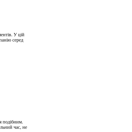
ентів.
У цій
панію серед
я подібним.
льний час, не