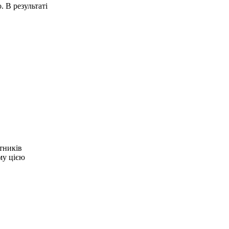
.
В результаті
ітників
му цією