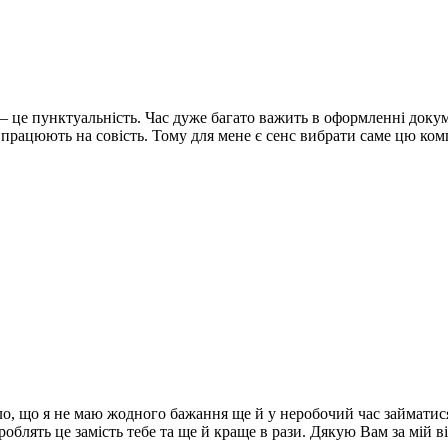
– це пунктуальність.
Час дуже багато важить в оформленні докум
працюють на совість.
Тому для мене є сенс вибрати саме цю ком
ло, що я не маю жодного бажання ще й у неробочий час займатис
облять це замість тебе та ще й краще в рази.
Дякую Вам за мій ві