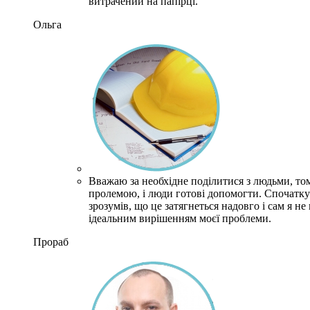
витрачений на папірці.
Ольга
Вважаю за необхідне поділитися з людьми, то
пролемою, і люди готові допомогти. Спочатку 
зрозумів, що це затягнеться надовго і сам я н
ідеальним вирішенням моєї проблеми.
Прораб