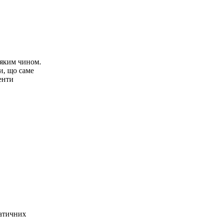
-яким чином.
и, що саме
енти
ратичних