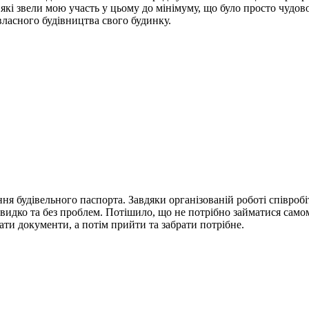
які звели мою участь у цьому до мінімуму, що було просто чудово
 власного будівництва свого будинку.
ня будівельного паспорта.
Завдяки організованій роботі співроб
видко та без проблем.
Потішило, що не потрібно займатися само
ати документи, а потім прийти та забрати потрібне.