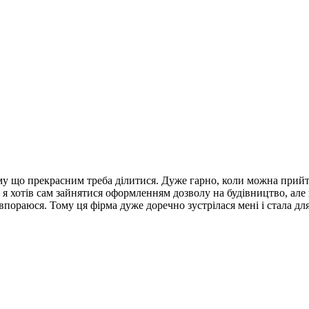
му що прекрасним треба ділитися. Дуже гарно, коли можна прийт
я хотів сам зайнятися оформленням дозволу на будівництво, але
е впораюся. Тому ця фірма дуже доречно зустрілася мені і стала дл