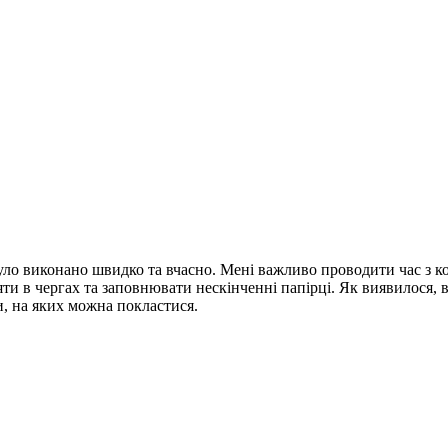
було виконано швидко та вчасно. Мені важливо проводити час з к
ояти в чергах та заповнювати нескінченні папірці. Як виявилося, в
и, на яких можна покластися.