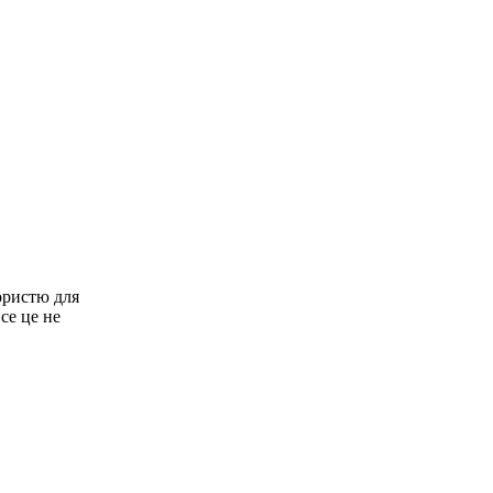
ористю для
се це не