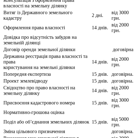
Консультація з оформлення права
власності на земельну ділянку
Витяг із Державного земельного
від 3000
2 дні.
кадастру
грн.
від 2000
Оформлення права власності
14 днів.
грн.
Довідка про відсутність забудов на
земельній ділянці
Договір оренди земельної ділянки
договірна
Державна реєстрація права власності та
від 2000
права
14 днів.
грн.
користування на земельні ділянки
Попередня експертиза
15 днів.
договірна.
Проект землевідводу
15 днів.
договірна.
Cвідоцтво про право власності на
від 2000
14 днів.
земельну ділянку
грн.
від 3000
Присвоєння кадастрового номера
15 днів.
грн.
Нормативно-грошова оцінка
від 5000
Поділ або об’єднання земельних ділянок
15 днів.
грн.
Зміна цільового призначення
договірна.