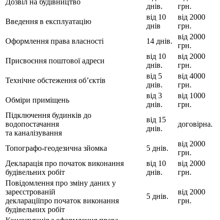
Дозвіл на будівництво
днів.
грн.
від 10
від 2000
Введення в експлуатацію
днів
грн.
від 2000
Оформлення права власності
14 днів.
грн.
від 10
від 2000
Присвоєння поштової адреси
днів.
грн.
від 5
від 4000
Технічне обстеження об’єктів
днів.
грн.
від 3
від 1000
Обміри приміщень
днів.
грн.
Підключення будинків до
від 15
водопостачання
договірна.
днів.
та каналізування
від 2000
Топографо-геодезична зйомка
5 днів.
грн.
Декларація про початок виконання
від 10
від 2000
будівельних робіт
днів.
грн.
Повідомлення про зміну даних у
зареєстрованій
від 2000
5 днів.
деклараціїпро початок виконання
грн.
будівельних робіт