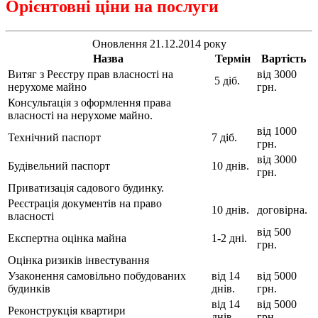
Орієнтовні ціни на послуги
Оновлення 21.12.2014 року
Назва
Термін
Вартість
Витяг з Реєстру прав власності на
від 3000
5 діб.
нерухоме майно
грн.
Консультація з оформлення права
власності на нерухоме майно.
від 1000
Технічний паспорт
7 діб.
грн.
від 3000
Будівельний паспорт
10 днів.
грн.
Приватизація садового будинку.
Реєстрація документів на право
10 днів.
договірна.
власності
від 500
Експертна оцінка майна
1-2 дні.
грн.
Оцінка ризиків інвестування
Узаконення самовільно побудованих
від 14
від 5000
будинків
днів.
грн.
від 14
від 5000
Реконструкція квартири
днів.
грн.