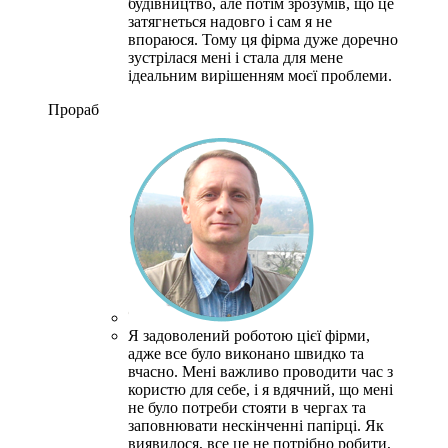
будівництво, але потім зрозумів, що це
затягнеться надовго і сам я не
впораюся. Тому ця фірма дуже доречно
зустрілася мені і стала для мене
ідеальним вирішенням моєї проблеми.
Прораб
Я задоволений роботою цієї фірми,
адже все було виконано швидко та
вчасно. Мені важливо проводити час з
користю для себе, і я вдячний, що мені
не було потреби стояти в чергах та
заповнювати нескінченні папірці. Як
виявилося, все це не потрібно робити,