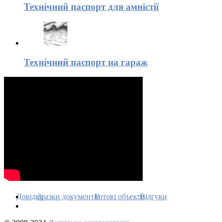
Технічний паспорт для амністії
Технічний паспорт на гараж
Довідка
Зразки документів
Готові объекти
Відгуки