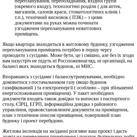
перепланування, переобладнання, вхідної групи
(окремого входу), технологічні розділи ( для аптек,
магазинів, салонів краси, стоматологічних клінік і
т.п.), технічний висновок ( ПЗК) – з цими
документами на руках можна починати
узгодження перепланування нежитлових
приміщень.
Якщо квартира знаходиться в житловому будинку, узгодження
перепланування приміщень потрібно в першу чергу
проводити з сусідами. Може бути, це і смішно, але без їх згоди
вам назустріч не підуть ні Росспоживнагляд, ні організації, на
балансі яких знаходиться будинок, ні МНС.
Впоравшись з сусідами і балансоутримувачами, необхідно
домовитися з постачальником газу (якщо будинок
газифікований ) та електроенергії ( особливо – при збільшенні
енергоспоживання приміщення). У пакет необхідних
документів входять також довідки та виписки з паспортного
столу, ЄЇРЦ, ЕГРП, інформаційна довідка з районного
управління, правовстановлюючі документи на приміщення,
план з технічним описом приміщення, поверховий план
будинку і проект перебудови.
Житлова інспекція на засіданні розгляне ваш проект і дасть
дозвіл на переведення приміщення і початок будівельних робіт