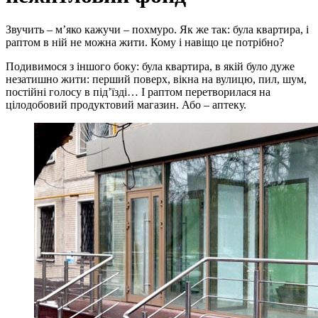
Звучить – м’яко кажучи – похмуро. Як же так: була квартира, і
раптом в ній не можна жити. Кому і навіщо це потрібно?
Подивимося з іншого боку: була квартира, в якій було дуже
незатишно жити: перший поверх, вікна на вулицю, пил, шум,
постійні голосу в під’їзді… І раптом перетворилася на
цілодобовий продуктовий магазин. Або – аптеку.