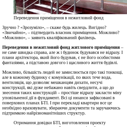
Переведення приміщення в нежитловий фонд
Зручно ? «Зрозуміло», – скаже будь жилець. Вигідно?
«Звичайно», – підтвердить власник приміщення. Можливо?
«Можливо», – заявить кваліфікований фахівець.
Переведення в нежитловий фонд житлового приміщення
–
не саме швидка справа, але ж і будинок будувався не відразу. І
плани архітектора, який його будував, є не його особистими
фантазіями, а підставою довгого і щасливого життя будівлі.
Можливо, більшість людей не замислюється про такі тонкощі,
але в кожному будинку є комунікації, по яких тече вода,
вентиляція, що дозволяє мешканцям дихати, несучі
конструкції, які дуже небажано навіть свердлити, а що до
знесення таких конструкцій – простіше відразу закласти міну
уповільненої дії в фундамент. Всі ці нюанси зафіксовані в
поверхових планах БТІ. І при перекладі квартири все це
необхідно враховувати, збираючи документи та заручаючись
підтримкою найрізноманітніших структур.
Отримання довідки БТІ, виготовлення проекту