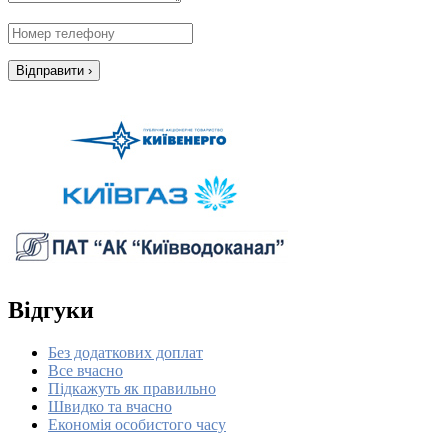
Відгуки
Без додаткових доплат
Все вчасно
Підкажуть як правильно
Швидко та вчасно
Економія особистого часу