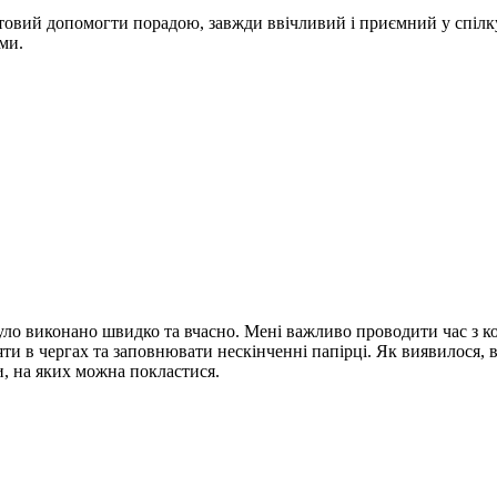
товий допомогти порадою, завжди ввічливий і приємний у спілк
ми.
було виконано швидко та вчасно. Мені важливо проводити час з к
ояти в чергах та заповнювати нескінченні папірці. Як виявилося, в
и, на яких можна покластися.