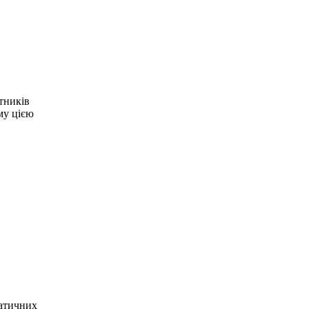
ітників
му цією
ратичних