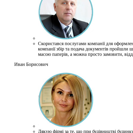
Скористався послугами компанії для оформлен
компанії збір та подача документів пройшли ш
масою паперів, а можна просто замовити, відд
Иван Борисович
Дякую фірмі за те, що при будівництві будинк