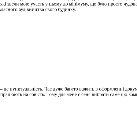
які звели мою участь у цьому до мінімуму, що було просто чудово
 власного будівництва свого будинку.
– це пунктуальність.
Час дуже багато важить в оформленні докум
працюють на совість.
Тому для мене є сенс вибрати саме цю ком