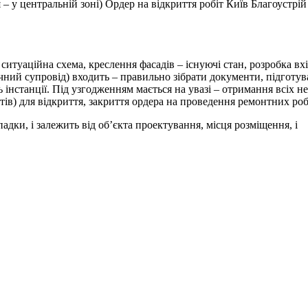
 у центральній зоні) Ордер на відкриття робіт Київ Благоустрій
ситуаційна схема, креслення фасадів – існуючі стан, розробка вхі
нічний супровід) входить – правильно зібрати документи, підготув
 інстанції. Під узгодженням мається на увазі – отримання всіх н
ів) для відкриття, закриття ордера на проведення ремонтних роб
дки, і залежить від об’єкта проектування, місця розміщення, і