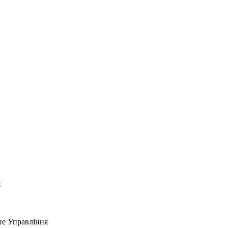
:
не Управління