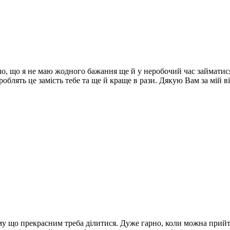
ло, що я не маю жодного бажання ще й у неробочий час займатис
облять це замість тебе та ще й краще в рази.
Дякую Вам за мій ві
му що прекрасним треба ділитися. Дуже гарно, коли можна прийт