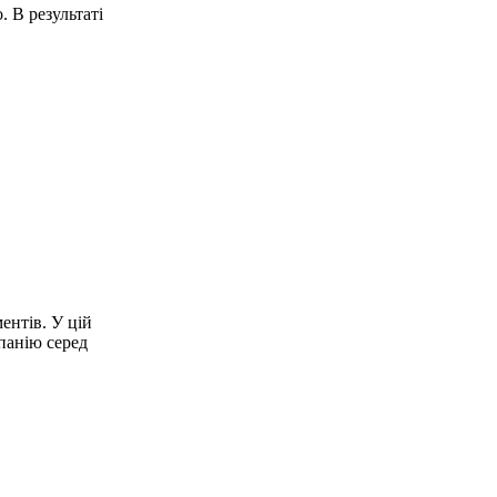
.
В результаті
ентів.
У цій
панію серед