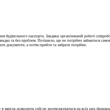
ня будівельного паспорта.
Завдяки організованій роботі співроб
видко та без проблем.
Потішило, що не потрібно займатися само
ати документи, а потім прийти та забрати потрібне.
у я змогла дозволити собі не зосереджуватися на всіх цих бюрок