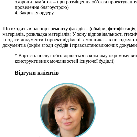
охорони пам’яток – при розміщення об’єкта проектування –
проведення благоустрою)
4. Закриття ордеру.
Що входить в паспорт ремонту фасадів – (обміри, фотофіксація, 
матеріалів, розкладка матеріалів) У зону відповідальності (тех
і подати документи і проект від імені замовника – в погоджують
документів (окрім згоди сусідів і правовстановлюючих документ
* Вартість послуг обговорюється в кожному окремому випа
конструктивних можливостей існуючої будівлі).
Відгуки кліентів