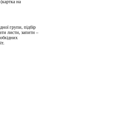
 (картка на
дної групи, підбір
ати листи, запити –
еобхідних
іт.