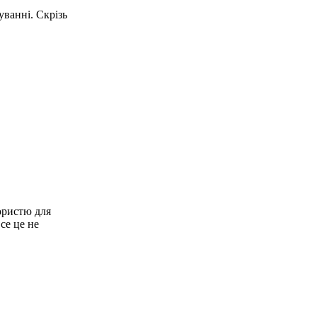
уванні.
Скрізь
ористю для
се це не