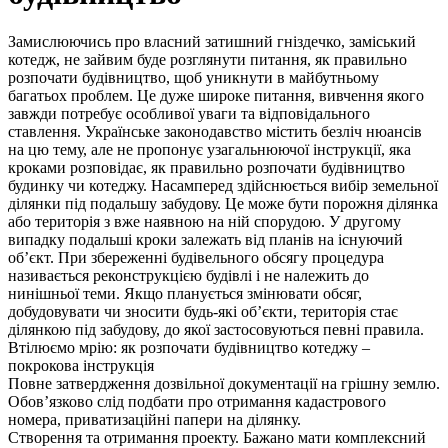
Замислюючись про власний затишний гніздечко, заміський
котедж, не зайвим буде розглянути питання, як правильно
розпочати будівництво, щоб уникнути в майбутньому
багатьох проблем. Це дуже широке питання, вивчення якого
завжди потребує особливої ​​уваги та відповідального
ставлення. Українське законодавство містить безліч нюансів
на цю тему, але не пропонує узагальнюючої інструкції, яка
кроками розповідає, як правильно розпочати будівництво
будинку чи котеджу. Насамперед здійснюється вибір земельної
ділянки під подальшу забудову. Це може бути порожня ділянка
або територія з вже наявною на ній спорудою. У другому
випадку подальші кроки залежать від планів на існуючий
об’єкт. При збереженні будівельного обсягу процедура
називається реконструкцією будівлі і не належить до
нинішньої теми. Якщо планується змінювати обсяг,
добудовувати чи зносити будь-які об’єкти, територія стає
ділянкою під забудову, до якої застосовуються певні правила.
Втілюємо мрію: як розпочати будівництво котеджу –
покрокова інструкція
Повне затвердження дозвільної документації на грішну землю.
Обов’язково слід подбати про отримання кадастрового
номера, приватизаційні папери на ділянку.
Створення та отримання проекту. Бажано мати комплексний