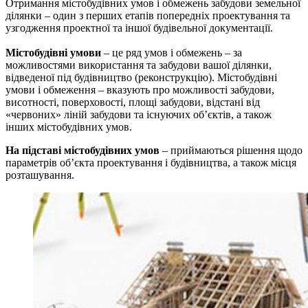
Отримання містобудівних умов і обмежень забудови земельної
ділянки – один з перших етапів попередніх проектування та
узгодження проектної та іншої будівельної документації.
Містобудівні умови
– це ряд умов і обмежень – за
можливостями використання та забудови вашої ділянки,
відведеної під будівництво (реконструкцію). Містобудівні
умови і обмеження – вказують про можливості забудови,
висотності, поверховості, площі забудови, відстані від
«червоних» ліній забудови та існуючих об’єктів, а також
інших містобудівних умов.
На підставі містобудівних умов
– приймаються рішення щодо
параметрів об’єкта проектування і будівництва, а також місця
розташування.