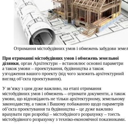
Отримання містобудівних умов і обмежень забудови земел
При отриманні містобудівних умов і обмежень земельної
ділянки
, орган Архітектури – встановлює основні параметри
а також умови – проектування, будівництва а також
узгодження вашого проекту (від чого залежить архітектурний
вигляд об’єкта проектування).
У зв’язку з цим дуже важливо, на етапі отримання
містобудівних умов і обмежень – отримати документи, а також
умови, що відповідають не тільки архітектурному, земельному
законодавству, а також і Вашому побажанню щодо параметрів
об’єкта проектування та будівництва – це дуже важливо
врахувати при розробці – містобудіного розрахунку – тоесть
містобудівного розрахунку з техніко-економічної показниками.