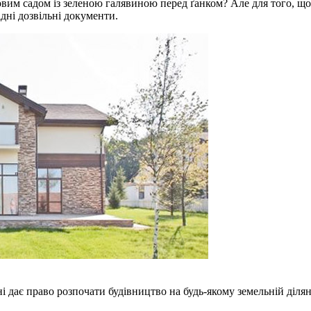
вим садом із зеленою галявиною перед ґанком? Але для того, що
дні дозвільні документи.
ні дає право розпочати будівництво на будь-якому земельній ділян