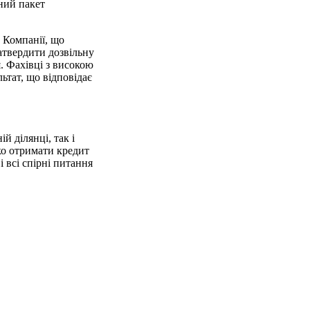
ний пакет
 Компанії, що
атвердити дозвільну
. Фахівці з високою
ьтат, що відповідає
 ділянці, так і
ко отримати кредит
і всі спірні питання