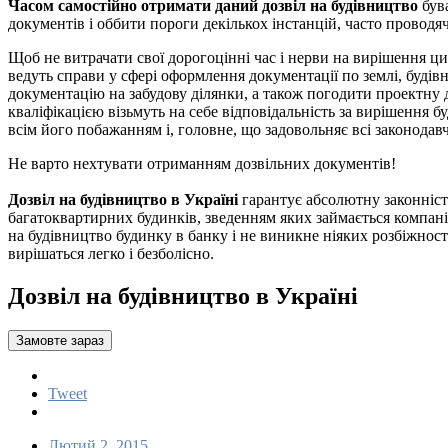
Часом самостійно отримати даний дозвіл на будівництво
бува
документів і оббити пороги декількох інстанцій, часто проводяч
Щоб не витрачати свої дорогоцінні час і нерви на вирішення ц
ведуть справи у сфері оформлення документації по землі, будів
документацію на забудову ділянки, а також погодити проектну д
кваліфікацією візьмуть на себе відповідальність за вирішення б
всім його побажанням і, головне, що задовольняє всі законодав
Не варто нехтувати отриманням дозвільних документів!
Дозвіл на будівництво в Україні
гарантує абсолютну законність
багатоквартирних будинків, зведенням яких займається компані
на будівництво будинку в банку і не виникне ніяких розбіжносте
вирішаться легко і безболісно.
Дозвіл на будівництво в Україні
Замовте зараз
Tweet
Лютий 2, 2015