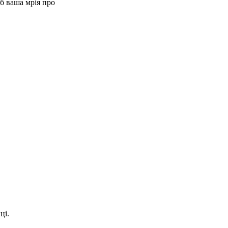
б ваша мрія про
ці.