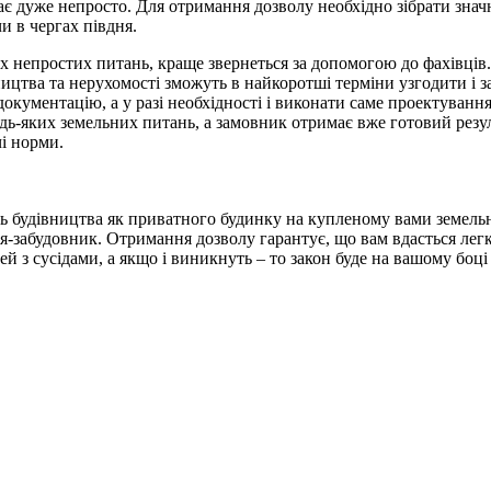
є дуже непросто. Для отримання дозволу необхідно зібрати знач
и в чергах півдня.
их непростих питань, краще звернеться за допомогою до фахівців.
ництва та нерухомості зможуть в найкоротші терміни узгодити і з
окументацію, а у разі необхідності і виконати саме проектування
удь-яких земельних питань, а замовник отримає вже готовий резул
чі норми.
 будівництва як приватного будинку на купленому вами земельній
я-забудовник. Отримання дозволу гарантує, що вам вдасться лег
й з сусідами, а якщо і виникнуть – то закон буде на вашому боці 