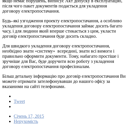
якщо
немає
порушень
,
виписує
Акт
допуску
в
експлуатацію
,
після
чого
пакет
документів
подається
для
укладення
договору
електропостачання
.
Будь
–
які
узгодження
проекту
електропостачання
,
а
особливо
укладення
договору
електропостачання
займає
досить
багато
часу
,
і
для
людини
який
вперше
стикається
з
цим
,
укласти
договір
електропостачання
буде
досить
складно
.
Для
швидкого
укладення
договору
електропостачання
,
необхідно
знати
«
систему
»
всередині
,
знати
всі
вимоги
і
правильно
оформити
документи
.
Тому
,
набагато
простіше
і
зручніше
для
Вас
,
буде
доручити
всю
роботу
з
укладення
договору
електропостачання
професіоналам
.
Більш
детальну
інформацію
про
договір
електропостачання
Ви
можете
отримати
зателефонувавши
до
нашого
офісу
за
вказаними
на
сайті
телефонами
.
Tweet
Січень 17, 2015
Нерухомість