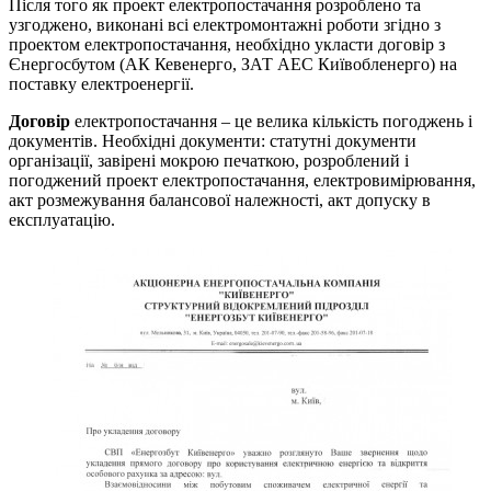
Після
того
як
проект
електропостачання
розроблено
та
узгоджено
,
виконані
всі
електромонтажні
роботи
згідно
з
проектом
електропостачання
,
необхідно
укласти
договір
з
Єнергосбутом
(
АК
Кевенерго
,
ЗАТ
АЕС
Київобленерго
)
на
поставку
електроенергії
.
Договір
електропостачання
–
це
велика
кількість
погоджень
і
документів
.
Необхідні
документи
:
статутні
документи
організації
,
завірені
мокрою
печаткою
,
розроблений
і
погоджений
проект
електропостачання
,
електровимірювання
,
акт
розмежування
балансової
належності
,
акт
допуску
в
експлуатацію
.