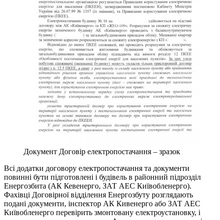
Документ Договір електропостачання – зразок
Всі
додатки
договору
електропостачання
та
документи
повинні
бути
підготовлені
і
будівель
в
районний
підрозділ
Енергозбита
(
АК
Кевенерго
,
ЗАТ
АЕС
Київобленерго
).
Фахівці
Договірної
відділення
Енергозбуту
розглядають
подані
документи
,
інспектор
АК
Кивенерго
або
ЗАТ
АЕС
Київобленерго
перевірить
змонтовану
електроустановку
,
і