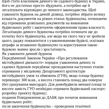
Щоб стати власником дачного чи садового будинку в Україні,
його не достатньо просто збудувати, а потрібно ще й
легалізувати відповідно до чинного законодавства. Щоб
узаконити будинок на дачній ділянці, потрібно зібрати велику
кількість документів на різних етапах будівництва, починаючи
від отримання дозвільних документів на виконання
будівельних робіт і закінчуючи оформленням права власності.
Легалізацію дачного будиночка потрібно починати ще до
початку його будівництва, але якщо ви свого часу не зробили
цього, раджу поквапитися з узаконюванням будівлі, оскільки
штрафи за незаконне будівництво та користування такою
будовою значно зросли і зростатимуть.
Як узаконити дачний будинок
Передбачений Законом України «Про регулювання
містобудівної діяльності» порядок узаконення дачних та
садових будинків передбачає проходження наступних етапів:
отримання у місцевому Департаменті архітектури
містобудівних умов та обмежень (ГУВ), якщо площа будинку
перевищує 300 м.кв., а висота становить понад два поверхи
(без урахування мансарди). Для домобудівель меншої площі та
висоти замість ГУО необхідно отримати будівельний паспорт;
розробку проекту будинку;
подання Повідомлення до ДАБК про початок виконання
будівельних робіт;
після закінчення будівництва – проведення технічної