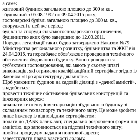
а саме:
житловий будинок загальною площею до 300 м.кв.,
збудований з 05.08.1992 по 09.04.2015 року;
господарські будівлі загальною площею до 300 м. кв.,
споруджені в цей же період;
будівлі та споруди сільськогосподарського призначення,
будівництво яких було завершено до 12.03.2011.
Порядок легалізації таких будов затверджено Наказом №79
Міністерства регіонального розвитку, будівництва та ЖКГ від
24.04.2015, та передбачає обов’язкове проведення технічного
обстеження збудованого будинку. Воно проводиться
суб’єктами господарювання, які мають у своєму штаті
виконавців, які отримали кваліфікаційний сертифікат згідно із
Законом «Про архітектурну діяльність».
Щоб узаконити будинок на садовій ділянці з «дачної амністії»,
знадобиться:
провести технічне обстеження будівельних конструкцій та
інженерних мереж;
виконати технічну інвентаризацію збудованого будинку зі
складанням техпаспорту та технічного звіту. Це може зробити
лише інженер із відповідним сертифікатом;
подати до ДАБК бланк-звіт, спеціально розробленої форми під
амністію, що заповнюється на підставі технічного звіту;
пройти процедуру надання поштової адреси;
зареєструвати право власності додому.