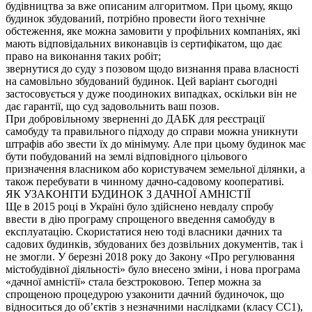
будівництва за вже описаним алгоритмом. При цьому, якщо
будинок збудований, потрібно провести його технічне
обстеження, яке можна замовити у профільних компаніях, які
мають відповідальних виконавців із сертифікатом, що дає
право на виконання таких робіт;
звернутися до суду з позовом щодо визнання права власності
на самовільно збудований будинок. Цей варіант сьогодні
застосовується у дуже поодиноких випадках, оскільки він не
дає гарантії, що суд задовольнить ваш позов.
При добровільному зверненні до ДАБК для реєстрації
самобуду та правильного підходу до справи можна уникнути
штрафів або звести їх до мінімуму. Але при цьому будинок має
бути побудований на землі відповідного цільового
призначення власником або користувачем земельної ділянки, а
також перебувати в чинному дачно-садовому кооперативі.
ЯК УЗАКОНІТИ БУДИНОК З ДАЧНОЇ АМНІСТІЇ
Ще в 2015 році в Україні було здійснено невдалу спробу
ввести в дію програму спрощеного введення самобуду в
експлуатацію. Скористатися нею тоді власники дачних та
садових будинків, збудованих без дозвільних документів, так і
не змогли. У березні 2018 року до Закону «Про регулювання
містобудівної діяльності» було внесено зміни, і нова програма
«дачної амністії» стала безстроковою. Тепер можна за
спрощеною процедурою узаконити дачний будиночок, що
відноситься до об’єктів з незначними наслідками (класу СС1),