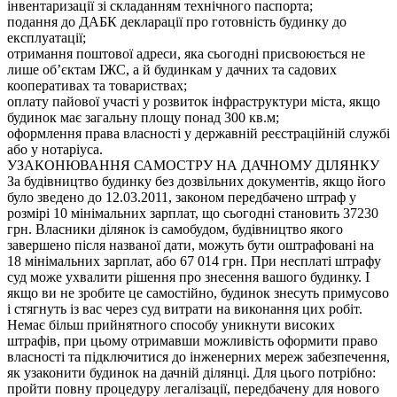
інвентаризації зі складанням технічного паспорта;
подання до ДАБК декларації про готовність будинку до
експлуатації;
отримання поштової адреси, яка сьогодні присвоюється не
лише об’єктам ІЖС, а й будинкам у дачних та садових
кооперативах та товариствах;
оплату пайової участі у розвиток інфраструктури міста, якщо
будинок має загальну площу понад 300 кв.м;
оформлення права власності у державній реєстраційній службі
або у нотаріуса.
УЗАКОНЮВАННЯ САМОСТРУ НА ДАЧНОМУ ДІЛЯНКУ
За будівництво будинку без дозвільних документів, якщо його
було зведено до 12.03.2011, законом передбачено штраф у
розмірі 10 мінімальних зарплат, що сьогодні становить 37230
грн. Власники ділянок із самобудом, будівництво якого
завершено після названої дати, можуть бути оштрафовані на
18 мінімальних зарплат, або 67 014 грн. При несплаті штрафу
суд може ухвалити рішення про знесення вашого будинку. І
якщо ви не зробите це самостійно, будинок знесуть примусово
і стягнуть із вас через суд витрати на виконання цих робіт.
Немає більш прийнятного способу уникнути високих
штрафів, при цьому отримавши можливість оформити право
власності та підключитися до інженерних мереж забезпечення,
як узаконити будинок на дачній ділянці. Для цього потрібно:
пройти повну процедуру легалізації, передбачену для нового