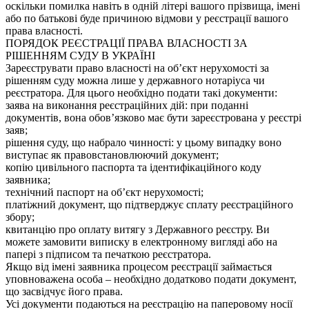
оскільки помилка навіть в одній літері вашого прізвища, імені
або по батькові буде причиною відмови у реєстрації вашого
права власності.
ПОРЯДОК РЕЄСТРАЦІЇ ПРАВА ВЛАСНОСТІ ЗА
РІШЕННЯМ СУДУ В УКРАЇНІ
Зареєструвати право власності на об’єкт нерухомості за
рішенням суду можна лише у державного нотаріуса чи
реєстратора. Для цього необхідно подати такі документи:
заява на виконання реєстраційних дій: при поданні
документів, вона обов’язково має бути зареєстрована у реєстрі
заяв;
рішення суду, що набрало чинності: у цьому випадку воно
виступає як правовстановлюючий документ;
копію цивільного паспорта та ідентифікаційного коду
заявника;
технічний паспорт на об’єкт нерухомості;
платіжний документ, що підтверджує сплату реєстраційного
збору;
квитанцію про оплату витягу з Державного реєстру. Ви
можете замовити виписку в електронному вигляді або на
папері з підписом та печаткою реєстратора.
Якщо від імені заявника процесом реєстрації займається
уповноважена особа – необхідно додатково подати документ,
що засвідчує його права.
Усі документи подаються на реєстрацію на паперовому носії