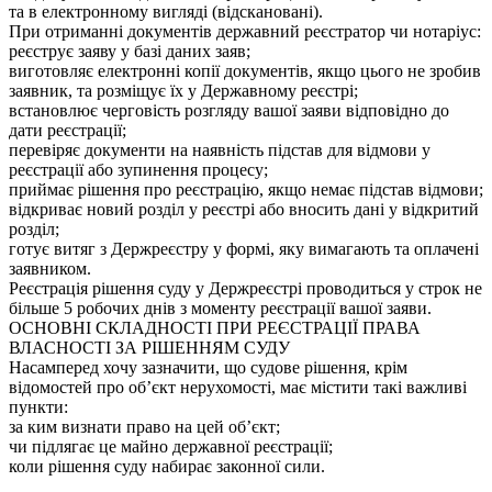
та в електронному вигляді (відскановані).
При отриманні документів державний реєстратор чи нотаріус:
реєструє заяву у базі даних заяв;
виготовляє електронні копії документів, якщо цього не зробив
заявник, та розміщує їх у Державному реєстрі;
встановлює черговість розгляду вашої заяви відповідно до
дати реєстрації;
перевіряє документи на наявність підстав для відмови у
реєстрації або зупинення процесу;
приймає рішення про реєстрацію, якщо немає підстав відмови;
відкриває новий розділ у реєстрі або вносить дані у відкритий
розділ;
готує витяг з Держреєстру у формі, яку вимагають та оплачені
заявником.
Реєстрація рішення суду у Держреєстрі проводиться у строк не
більше 5 робочих днів з моменту реєстрації вашої заяви.
ОСНОВНІ СКЛАДНОСТІ ПРИ РЕЄСТРАЦІЇ ПРАВА
ВЛАСНОСТІ ЗА РІШЕННЯМ СУДУ
Насамперед хочу зазначити, що судове рішення, крім
відомостей про об’єкт нерухомості, має містити такі важливі
пункти:
за ким визнати право на цей об’єкт;
чи підлягає це майно державної реєстрації;
коли рішення суду набирає законної сили.