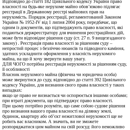
Відповідно до статті 182 Цивільного кодексу України право
власності на будь-яке нерухоме майно обов’язково підлягає
реєстрації в Державному реєстрі майнових прав на
нерухомість. Порядок реєстрації, регламентований Законом
України № 1952-IV від 1 липня 2004 року, передбачає, що
одним із документів, що підтверджують право власності, які
подаються держреєстратору для вчинення реєстраційних дій,
може бути відповідне рішення суду (ст. 27 п. 9 вищезгаданого
закону) . Реєстрація права власності за рішенням суду –
непростий процес з безліччю нюансів та підводного каміння,
здатних ускладнити оформлення у власність нерухомого
майна, на що й хочу звернути вашу увагу.
ДЛЯ ЧОГО потрібна реєстрація нерухомості за рішенням суду,
її особливості
Власник нерухомого майна (фізична чи юридична особа)
може звернутися до суду, відповідно до статті 392 Цивільного
кодексу України, для визнання свого права власності у таких
випадках:
якщо це право не визнається чи оспорюється іншими особами;
при втраті документа, що підтверджує право власності.
При цьому потрібно розуміти, що саме собою судове рішення
про визнання вашого права власності на ділянку землі,
будинок, квартиру або об’єкт нежитлової нерухомості ще не
робить вас власником. А значить, ви не зможете
розпоряджатися цим майном на свій розсуд: його неможливо