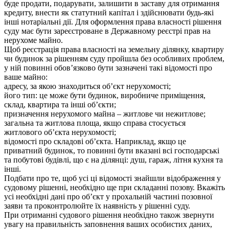
буде продати, подарувати, залишити в заставу для отримання
кредиту, внести як статутний капітал і здійснювати будь-які
інші нотаріальні дії. Для оформлення права власності рішення
суду має бути зареєстроване в Державному реєстрі прав на
нерухоме майно.
Щоб реєстрація права власності на земельну ділянку, квартиру
чи будинок за рішенням суду пройшла без особливих проблем,
у ній повинні обов’язково бути зазначені такі відомості про
ваше майно:
адресу, за якою знаходиться об’єкт нерухомості;
його тип: це може бути будинок, виробниче приміщення,
склад, квартира та інші об’єкти;
призначення нерухомого майна – житлове чи нежитлове;
загальна та житлова площа, якщо справа стосується
житлового об’єкта нерухомості;
відомості про складові об’єкта. Наприклад, якщо це
приватний будинок, то повинні бути вказані всі господарські
та побутові будівлі, що є на ділянці: душ, гараж, літня кухня та
інші.
Подбати про те, щоб усі ці відомості знайшли відображення у
судовому рішенні, необхідно ще при складанні позову. Вкажіть
усі необхідні дані про об’єкт у прохальній частині позовної
заяви та проконтролюйте їх наявність у рішенні суду.
При отриманні судового рішення необхідно також звернути
увагу на правильність заповнення ваших особистих даних,