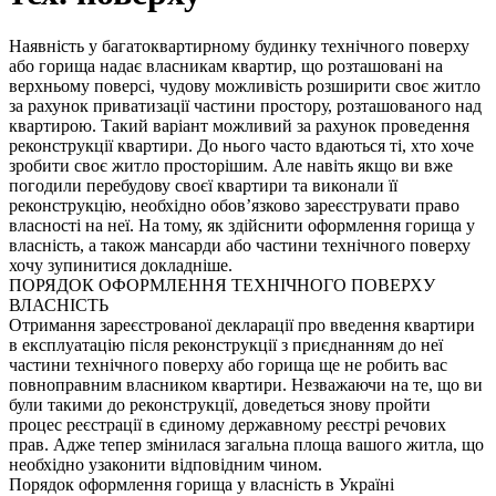
Наявність у багатоквартирному будинку технічного поверху
або горища надає власникам квартир, що розташовані на
верхньому поверсі, чудову можливість розширити своє житло
за рахунок приватизації частини простору, розташованого над
квартирою. Такий варіант можливий за рахунок проведення
реконструкції квартири. До нього часто вдаються ті, хто хоче
зробити своє житло просторішим. Але навіть якщо ви вже
погодили перебудову своєї квартири та виконали її
реконструкцію, необхідно обов’язково зареєструвати право
власності на неї. На тому, як здійснити оформлення горища у
власність, а також мансарди або частини технічного поверху
хочу зупинитися докладніше.
ПОРЯДОК ОФОРМЛЕННЯ ТЕХНІЧНОГО ПОВЕРХУ
ВЛАСНІСТЬ
Отримання зареєстрованої декларації про введення квартири
в експлуатацію після реконструкції з приєднанням до неї
частини технічного поверху або горища ще не робить вас
повноправним власником квартири. Незважаючи на те, що ви
були такими до реконструкції, доведеться знову пройти
процес реєстрації в єдиному державному реєстрі речових
прав. Адже тепер змінилася загальна площа вашого житла, що
необхідно узаконити відповідним чином.
Порядок оформлення горища у власність в Україні