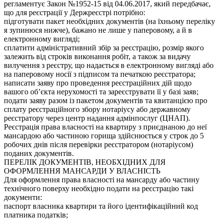
регламентує Закон №1952-15 від 04.06.2017, який передбачає,
що для реєстрації у Держреєстрі потрібно:
підготувати пакет необхідних документів (на їхньому переліку
я зупинюся нижче), бажано не лише у паперовому, а й в
електронному вигляді;
сплатити адміністративний збір за реєстрацію, розмір якого
залежить від строків виконання робіт, а також за видачу
вилучення з реєстру, що надається в електронному вигляді або
на паперовому носії з підписом та печаткою реєстратора;
написати заяву про проведення реєстраційних дій щодо
вашого об’єкта нерухомості та зареєструвати її у базі заяв;
подати заяву разом із пакетом документів та квитанцією про
сплату реєстраційного збору нотаріусу або державному
реєстратору через центр надання адмінпослуг (ЦНАП).
Реєстрація права власності на квартиру з приєднаною до неї
мансардою або частиною горища здійснюється у строк до 5
робочих днів після перевірки реєстратором (нотаріусом)
поданих документів.
ПЕРЕЛІК ДОКУМЕНТІВ, НЕОБХІДНИХ ДЛЯ
ОФОРМЛЕННЯ МАНСАРДИ У ВЛАСНІСТЬ
Для оформлення права власності на мансарду або частину
технічного поверху необхідно подати на реєстрацію такі
документи:
паспорт власника квартири та його ідентифікаційний код
платника податків;