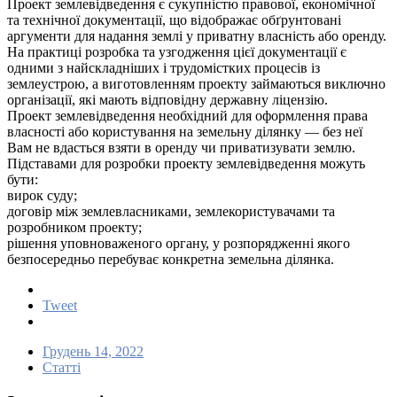
Проект землевідведення є сукупністю правової, економічної
та технічної документації, що відображає обґрунтовані
аргументи для надання землі у приватну власність або оренду.
На практиці розробка та узгодження цієї документації є
одними з найскладніших і трудомістких процесів із
землеустрою, а виготовленням проекту займаються виключно
організації, які мають відповідну державну ліцензію.
Проект землевідведення необхідний для оформлення права
власності або користування на земельну ділянку — без неї
Вам не вдасться взяти в оренду чи приватизувати землю.
Підставами для розробки проекту землевідведення можуть
бути:
вирок суду;
договір між землевласниками, землекористувачами та
розробником проекту;
рішення уповноваженого органу, у розпорядженні якого
безпосередньо перебуває конкретна земельна ділянка.
Tweet
Грудень 14, 2022
Статті