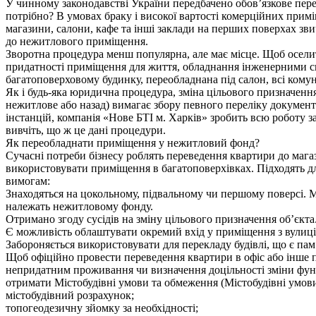
У чинному законодавстві України передбачено обов’язкове пер
потрібно? В умовах браку і високої вартості комерційних прим
магазини, салони, кафе та інші заклади на перших поверхах зв
до нежитлового приміщення.
Зворотна процедура менш популярна, але має місце. Щоб осели
придатності приміщення для життя, обладнання інженерними 
багатоповерховому будинку, переобладнана під салон, всі кому
Як і будь-яка юридична процедура, зміна цільового призначен
нежитлове або назад) вимагає збору певного переліку документ
інстанцій, компанія «Нове БТІ м. Харків» зробить всю роботу з
вивчіть, що ж це дані процедури.
Як переобладнати приміщення у нежитловий фонд?
Сучасні потреби бізнесу роблять переведення квартири до маг
використовувати приміщення в багатоповерхівках. Підходять для
вимогам:
Знаходяться на цокольному, підвальному чи першому поверсі. 
належать нежитловому фонду.
Отримано згоду сусідів на зміну цільового призначення об’єкта
Є можливість облаштувати окремий вхід у приміщення з вулиці, 
Забороняється використовувати для перекладу будівлі, що є пам
Щоб офіційно провести переведення квартири в офіс або інше 
непридатним проживання чи визначення доцільності зміни функ
отримати Містобудівні умови та обмеження (Містобудівні умови
містобудівний розрахунок;
топогеодезичну зйомку за необхідності;