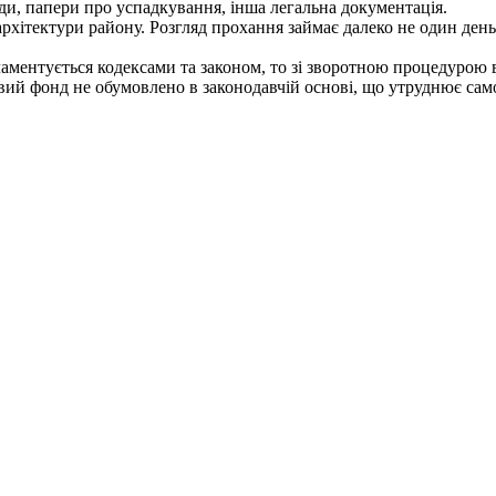
нди, папери про успадкування, інша легальна документація.
архітектури району. Розгляд прохання займає далеко не один день
ментується кодексами та законом, то зі зворотною процедурою 
ий фонд не обумовлено в законодавчій основі, що утруднює сам