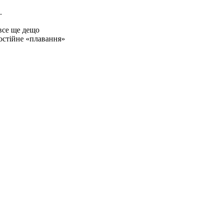
.
все ще дещо
остійне «плавання»