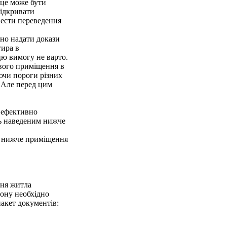
 це може бути
відкривати
вести переведення
бно надати докази
тира в
цю вимогу не варто.
ового приміщення в
ючи пороги різних
. Але перед цим
є ефективно
ть наведеним нижче
ні нижче приміщення
ння житла
йону необхідно
акет документів: