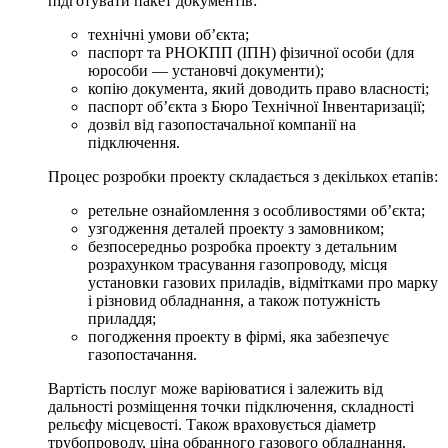
підготувати пакет документів:
технічні умови об’єкта;
паспорт та РНОКПП (ІПН) фізичної особи (для
юрособи — установчі документи);
копію документа, який доводить право власності;
паспорт об’єкта з Бюро Технічної Інвентаризації;
дозвіл від газопостачальної компанії на
підключення.
Процес розробки проекту складається з декількох етапів:
ретельне ознайомлення з особливостями об’єкта;
узгодження деталей проекту з замовником;
безпосередньо розробка проекту з детальним
розрахунком трасування газопроводу, місця
установки газових приладів, відмітками про марку
і різновид обладнання, а також потужність
приладдя;
погодження проекту в фірмі, яка забезпечує
газопостачання.
Вартість послуг може варіюватися і залежить від
дальності розміщення точки підключення, складності
рельєфу місцевості. Також враховується діаметр
трубопроводу, ціна обранного газового обладнання.