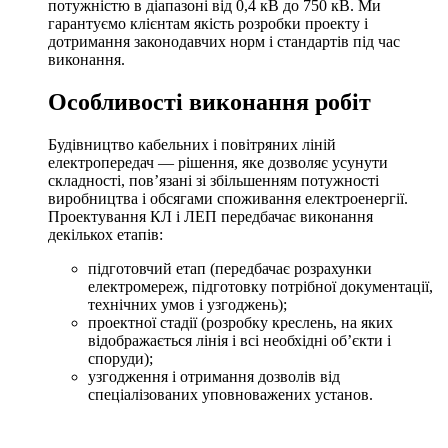
потужністю в діапазоні від 0,4 кВ до 750 кВ. Ми
гарантуємо клієнтам якість розробки проекту і
дотримання законодавчих норм і стандартів під час
виконання.
Особливості виконання робіт
Будівництво кабельних і повітряних ліній
електропередач — рішення, яке дозволяє усунути
складності, пов’язані зі збільшенням потужності
виробництва і обсягами споживання електроенергії.
Проектування КЛ і ЛЕП передбачає виконання
декількох етапів:
підготовчий етап (передбачає розрахунки
електромереж, підготовку потрібної документації,
технічних умов і узгоджень);
проектної стадії (розробку креслень, на яких
відображається лінія і всі необхідні об’єкти і
споруди);
узгодження і отримання дозволів від
спеціалізованих уповноважених установ.